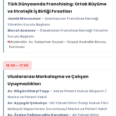
Türk Dünyasında Franchising: Ortak Büyüme
ve Stratejik İş Birliği Fırsatları
Jamid Movsumov
– Azerbaycan Franchise Derneği
Yönetim Kurulu Başkanı
Murat Azamov
– Özbekistan Franchise Derneği Yönetim
Kurulu Başkanı
Moderatör: Av. Süleyman Soysal – Soysal Avukatlık Bürosu
Kurucusu
16:00 – 17:00
Uluslararası Markalaşma ve Çalışan
Uyuşmazlıkları
Av. Nilgün Dinkçi Taşçı
– Adres Patent Hukuk Müşaviri /
Marka ve Patent Vekili
Av. Ayşegül Çubukçu
–Ali Yüksel Hilmi Özalp Hukuk Fikri
Mülkiyet Departmanı Sorumlusu/ Marka ve Patent Vekili
Av. Özden Yağmuroğlu Kayahan
– Ali Yüksel Hilmi