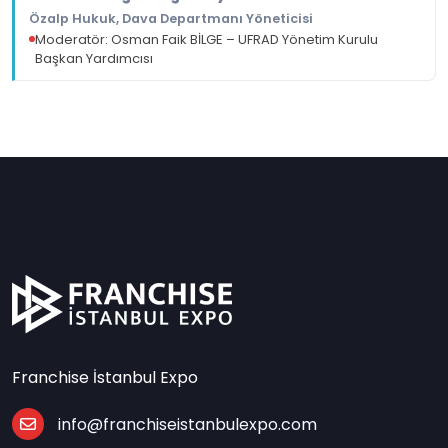
Özalp Hukuk, Dava Departmanı Yöneticisi
Moderatör: Osman Faik BİLGE – UFRAD Yönetim Kurulu
Başkan Yardımcısı
Franchise İstanbul Expo
info@franchiseistanbulexpo.com